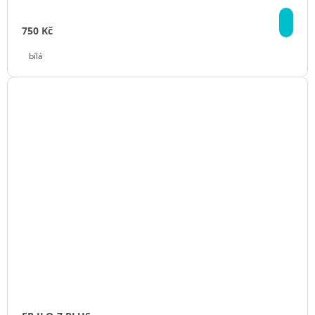
DE
750 Kč
bílá