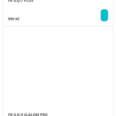
FR ILQ-7 PLUS
DO
KO
990 Kč
FR ILQ-9 SLALOM PRO