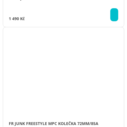
DO
KO
1 490 Kč
FR JUNK FREESTYLE MPC KOLEČKA 72MM/85A