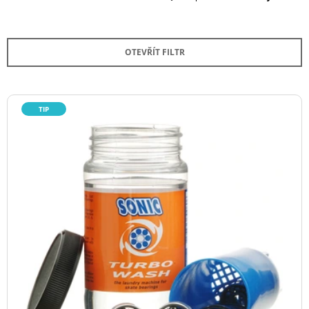
A
A
Z
J
E
Í
OTEVŘÍT FILTR
N
T
Í
?
P
V
TIP
R
Ý
O
P
D
I
HLEDAT
U
S
K
P
T
R
D
Ů
O
O
P
D
O
U
R
K
U
Č
T
U