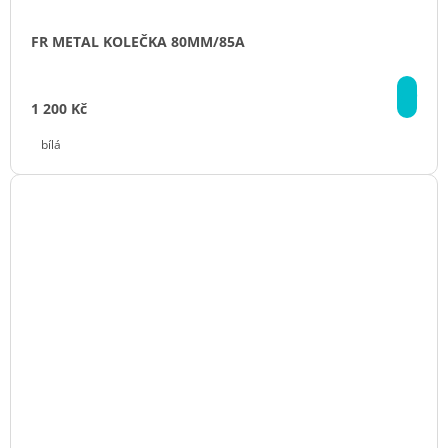
FR METAL KOLEČKA 80MM/85A
DE
1 200 Kč
bílá