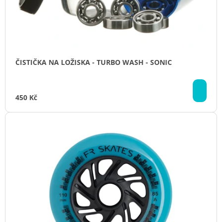
Ů
J
E
M
E
MICRO
ČISTIČKA NA LOŽISKA - TURBO WASH - SONIC
DELTA
NOVAL
DO
14
KO
900
450 Kč
Kč