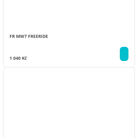
FR MW7 FREERIDE
DO
KO
1 040 Kč