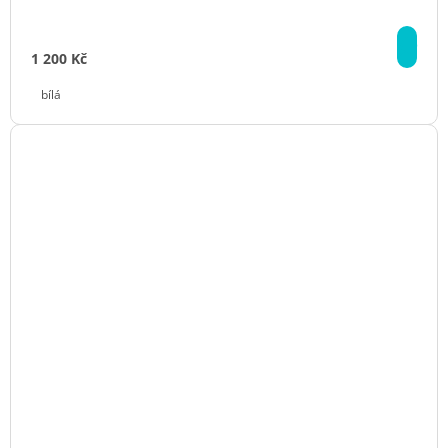
DE
1 200 Kč
bílá