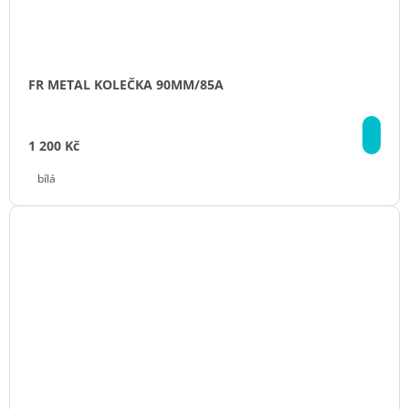
FR METAL KOLEČKA 90MM/85A
DE
1 200 Kč
bílá