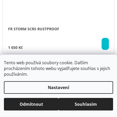
FR STORM SCRS RUSTPROOF
DO
KO
1 650 Kč
Tento web používá soubory cookie. Dalším
procházením tohoto webu vyjadřujete souhlas s jejich
používáním.
Nastavení
Odmítnout
Souhlasím