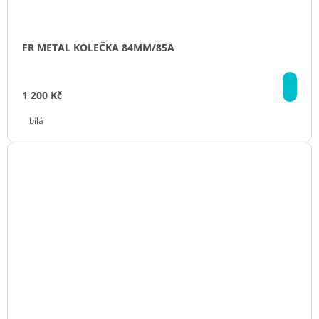
FR METAL KOLEČKA 84MM/85A
DE
1 200 Kč
bílá