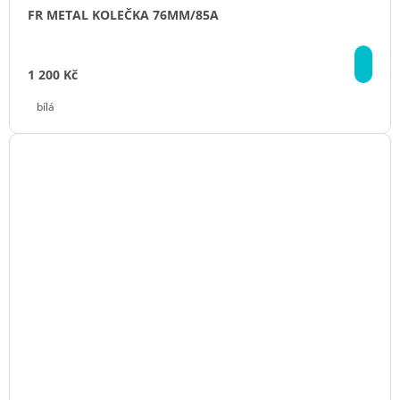
FR METAL KOLEČKA 76MM/85A
DE
1 200 Kč
bílá