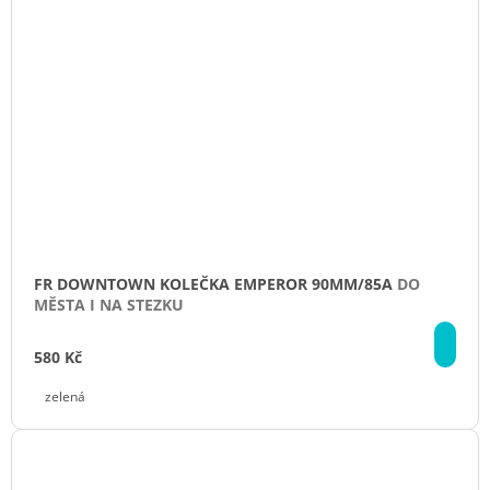
FR DOWNTOWN KOLEČKA EMPEROR 90MM/85A
DO
MĚSTA I NA STEZKU
DE
580 Kč
zelená