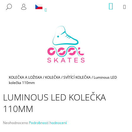
K
Přejít
NÁKUP
M
HLEDAT
na
KOŠÍK
O
PŘIHLÁŠENÍ
ZPĚT
ZPĚT
obsah
Š
Í
C
K
O
P
O
T
Ř
E
Domů
KOLEČKA A LOŽISKA
/
KOLEČKA
/
SVÍTÍCÍ KOLEČKA
/
Luminous LED
kolečka 110mm
B
U
LUMINOUS LED KOLEČKA
J
110MM
E
T
E
Průměrné
Neohodnoceno
Podrobnosti hodnocení
hodnocení
N