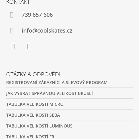
KONTAKT
P
A
739 657 606
T
Í
info@coolskates.cz
Facebook
Instagram
OTÁZKY A ODPOVĚDI
REGISTROVANÍ ZÁKAZNÍCI A SLEVOVÝ PROGRAM
JAK VYBRAT SPRÁVNOU VELIKOST BRUSLÍ
TABULKA VELIKOSTÍ MICRO
TABULKA VELIKOSTÍ SEBA
TABULKA VELIKOSTÍ LUMINOUS
TABULKA VELIKOSTÍ FR