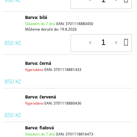
990 Kč
K
Barva: bílá
Skladem do 7 dnů
EAN:
3701118880450
Můžeme doručit do:
19.8.2026
D
850 Kč
K
Barva: černá
Vyprodáno
EAN:
3701118881433
850 Kč
Barva: červená
Vyprodáno
EAN:
3701118880436
850 Kč
Barva: fialová
Skladem do 7 dnů
EAN:
3701118816473