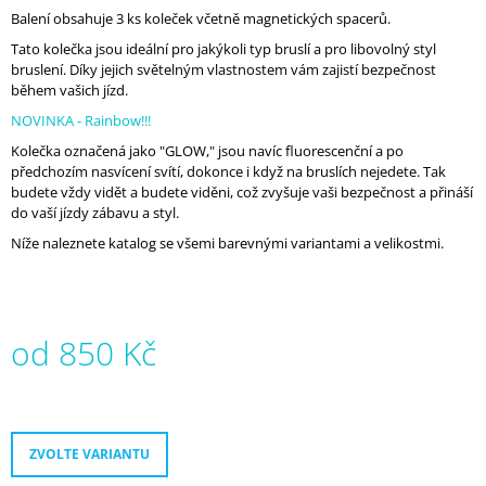
J
Balení obsahuje 3 ks koleček včetně magnetických spacerů.
E
Tato kolečka jsou ideální pro jakýkoli typ bruslí a pro libovolný styl
M
bruslení. Díky jejich světelným vlastnostem vám zajistí bezpečnost
E
během vašich jízd.
NOVINKA - Rainbow!!!
FR
NEO
Kolečka označená jako "GLOW," jsou navíc fluorescenční a po
1
předchozím nasvícení svítí, dokonce i když na bruslích nejedete. Tak
DUAL
budete vždy vidět a budete viděni, což zvyšuje vaši bezpečnost a přináší
9080
do vaší jízdy zábavu a styl.
ŠEDÁ
Níže naleznete katalog se všemi barevnými variantami a velikostmi.
7
490
Kč
od
850 Kč
Měrná
cena:
ZVOLTE VARIANTU