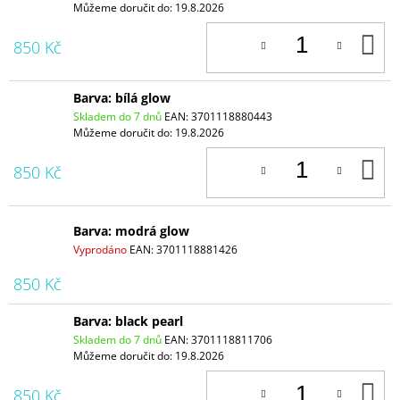
Můžeme doručit do:
19.8.2026
D
850 Kč
K
Barva: bílá glow
Skladem do 7 dnů
EAN:
3701118880443
Můžeme doručit do:
19.8.2026
D
850 Kč
K
Barva: modrá glow
Vyprodáno
EAN:
3701118881426
850 Kč
Barva: black pearl
Skladem do 7 dnů
EAN:
3701118811706
Můžeme doručit do:
19.8.2026
D
850 Kč