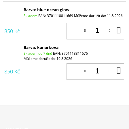
Barva: blue ocean glow
Skladem
EAN:
3701118811669
Můžeme doručit do:
11.8.2026
D
850 Kč
K
Barva: kanárková
Skladem do 7 dnů
EAN:
3701118811676
Můžeme doručit do:
19.8.2026
D
850 Kč
K
Z
Á