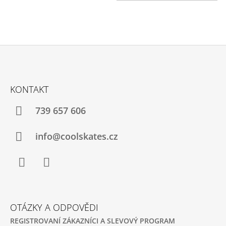
Z
Á
KONTAKT
P
A
739 657 606
T
Í
info@coolskates.cz
Facebook
Instagram
OTÁZKY A ODPOVĚDI
REGISTROVANÍ ZÁKAZNÍCI A SLEVOVÝ PROGRAM