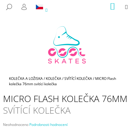
K
Přejít
NÁKUP
M
HLEDAT
na
KOŠÍK
O
PŘIHLÁŠENÍ
ZPĚT
ZPĚT
obsah
Š
Í
C
K
O
P
O
T
Ř
E
Domů
KOLEČKA A LOŽISKA
/
KOLEČKA
/
SVÍTÍCÍ KOLEČKA
/
MICRO Flash
kolečka 76mm
svítící kolečka
B
U
MICRO FLASH KOLEČKA 76MM
J
SVÍTÍCÍ KOLEČKA
E
T
E
Průměrné
Neohodnoceno
Podrobnosti hodnocení
hodnocení
N