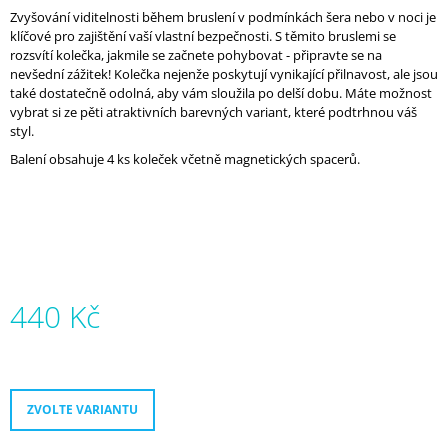
J
Zvyšování viditelnosti během bruslení v podmínkách šera nebo v noci je
E
klíčové pro zajištění vaší vlastní bezpečnosti. S těmito bruslemi se
M
rozsvítí kolečka, jakmile se začnete pohybovat - připravte se na
E
nevšední zážitek! Kolečka nejenže poskytují vynikající přilnavost, ale jsou
také dostatečně odolná, aby vám sloužila po delší dobu. Máte možnost
vybrat si ze pěti atraktivních barevných variant, které podtrhnou váš
MICRO
styl.
ABEC
9
Balení obsahuje 4 ks koleček včetně magnetických spacerů.
ULTIMATE
950
Kč
440 Kč
Měrná
cena:
ZVOLTE VARIANTU