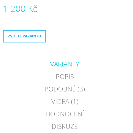
J
1 200 Kč
E
M
Měrná
E
cena:
FR
ZVOLTE VARIANTU
TURBO
SPIN
195
BÍLÁ
VARIANTY
9
900
Kč
POPIS
PODOBNÉ (3)
VIDEA (1)
HODNOCENÍ
DISKUZE