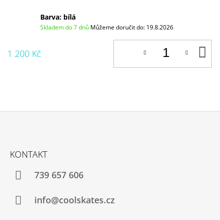
Barva: bílá
Skladem do 7 dnů
Můžeme doručit do:
19.8.2026
D
1 200 Kč
K
Z
Á
KONTAKT
P
A
739 657 606
T
Í
info@coolskates.cz