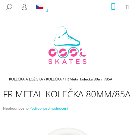
K
Přejít
NÁKUP
M
HLEDAT
na
KOŠÍK
O
PŘIHLÁŠENÍ
ZPĚT
ZPĚT
obsah
Š
Í
C
K
O
P
O
T
Ř
E
Domů
KOLEČKA A LOŽISKA
/
KOLEČKA
/
FR Metal kolečka 80mm/85A
B
FR METAL KOLEČKA 80MM/85A
U
J
Průměrné
Neohodnoceno
Podrobnosti hodnocení
E
hodnocení
T
produktu
je
E
0,0
N