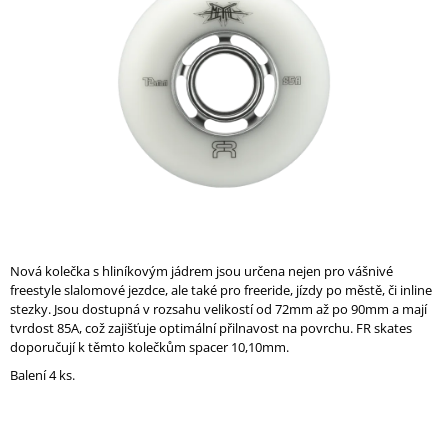
z
A
5
hvězdiček.
J
Í
T
?
HLEDAT
Nová kolečka s hliníkovým jádrem jsou určena nejen pro vášnivé
freestyle slalomové jezdce, ale také pro freeride, jízdy po městě, či inline
stezky. Jsou dostupná v rozsahu velikostí od 72mm až po 90mm a mají
D
tvrdost 85A, což zajišťuje optimální přilnavost na povrchu. FR skates
O
doporučují k těmto kolečkům spacer 10,10mm.
P
O
Balení 4 ks.
R
U
Č
U