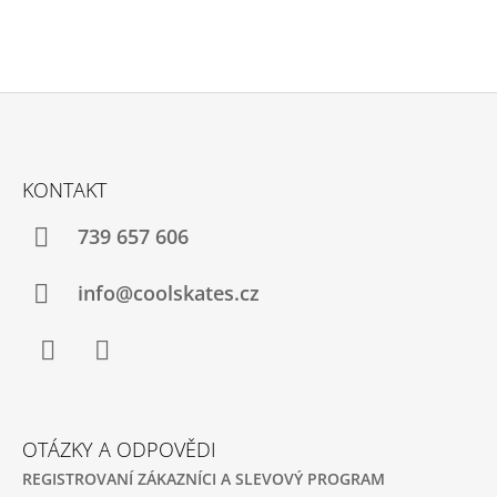
Z
Á
KONTAKT
P
A
739 657 606
T
Í
info@coolskates.cz
Facebook
Instagram
OTÁZKY A ODPOVĚDI
REGISTROVANÍ ZÁKAZNÍCI A SLEVOVÝ PROGRAM