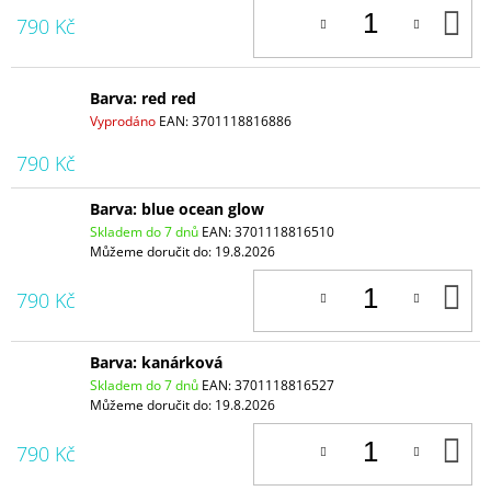
D
790 Kč
K
Barva: red red
Vyprodáno
EAN:
3701118816886
790 Kč
Barva: blue ocean glow
Skladem do 7 dnů
EAN:
3701118816510
Můžeme doručit do:
19.8.2026
D
790 Kč
K
Barva: kanárková
Skladem do 7 dnů
EAN:
3701118816527
Můžeme doručit do:
19.8.2026
D
790 Kč
K