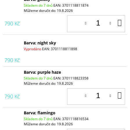
Skladem do 7 dnů
EAN:
3701118811874
Můžeme doručit do:
19.8.2026
D
790 Kč
K
Barva: night sky
Vyprodáno
EAN:
3701118811898
790 Kč
Barva: purple haze
Skladem do 7 dnů
EAN:
3701118823358
Můžeme doručit do:
19.8.2026
D
790 Kč
K
Barva: flamingo
Skladem do 7 dnů
EAN:
3701118816534
Můžeme doručit do:
19.8.2026