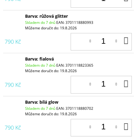
K
Barva: růžová glitter
Skladem do 7 dnů
EAN:
3701118880993
Můžeme doručit do:
19.8.2026
D
790 Kč
K
Barva: fialová
Skladem do 7 dnů
EAN:
3701118823365
Můžeme doručit do:
19.8.2026
D
790 Kč
K
Barva: bílá glow
Skladem do 7 dnů
EAN:
3701118880702
Můžeme doručit do:
19.8.2026
D
790 Kč
K