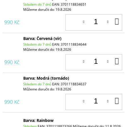
Skladem do 7 dnů
EAN:
3701118834651
Můžeme doručit do:
19.8.2026
D
990 Kč
K
Barva: Červená (vír)
Skladem do 7 dnů
EAN:
3701118834644
Můžeme doručit do:
19.8.2026
D
990 Kč
K
Barva: Modrá (tornádo)
Skladem do 7 dnů
EAN:
3701118834637
Můžeme doručit do:
19.8.2026
D
990 Kč
K
Barva: Rainbow
Skladem
EAN:
3701118823266
Můžeme doručit do:
11.8.2026