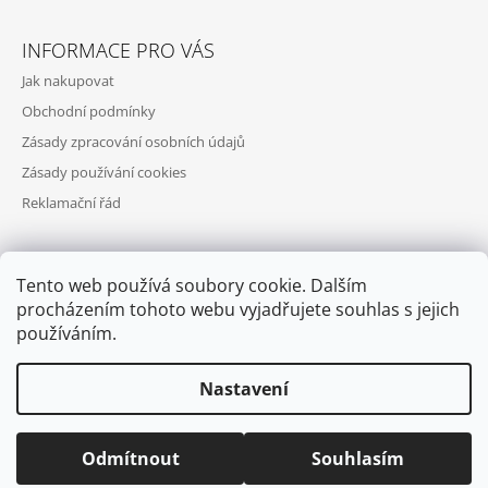
INFORMACE PRO VÁS
Jak nakupovat
Obchodní podmínky
Zásady zpracování osobních údajů
Zásady používání cookies
Reklamační řád
Tento web používá soubory cookie. Dalším
PŘIJÍMÁME ONLINE PLATBY
procházením tohoto webu vyjadřujete souhlas s jejich
používáním.
Nastavení
© 2026 COOL SKATES. Všechna práva vyhrazena.
Upravit nastavení
Odmítnout
Souhlasím
cookies