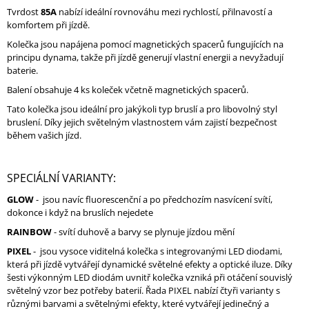
J
Tvrdost
85A
nabízí ideální rovnováhu mezi rychlostí, přilnavostí a
E
komfortem při jízdě.
M
Kolečka jsou napájena pomocí magnetických spacerů fungujících na
E
principu dynama, takže při jízdě generují vlastní energii a nevyžadují
baterie.
MICRO
Balení obsahuje 4 ks koleček včetně magnetických spacerů.
DELTA
RECREATION
Tato kolečka jsou ideální pro jakýkoli typ bruslí a pro libovolný styl
NAVRŽENO
bruslení. Díky jejich světelným vlastnostem vám zajistí bezpečnost
PRO
během vašich jízd.
PROGRES
5
800
SPECIÁLNÍ VARIANTY:
Kč
GLOW
- jsou navíc fluorescenční a po předchozím nasvícení svítí,
dokonce i když na bruslích nejedete
RAINBOW
- svítí duhově a barvy se plynuje jízdou mění
PIXEL
-
jsou vysoce viditelná kolečka s integrovanými LED diodami,
která při jízdě vytvářejí dynamické světelné efekty a optické iluze. Díky
šesti výkonným LED diodám uvnitř kolečka vzniká při otáčení souvislý
světelný vzor bez potřeby baterií. Řada PIXEL nabízí čtyři varianty s
různými barvami a světelnými efekty, které vytvářejí jedinečný a