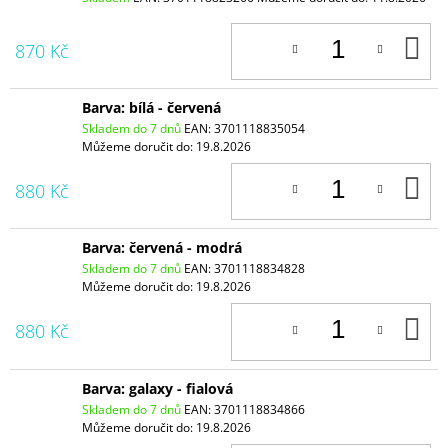
D
870 Kč
K
Barva: bílá - červená
Skladem do 7 dnů
EAN:
3701118835054
Můžeme doručit do:
19.8.2026
D
880 Kč
K
Barva: červená - modrá
Skladem do 7 dnů
EAN:
3701118834828
Můžeme doručit do:
19.8.2026
D
880 Kč
K
Barva: galaxy - fialová
Skladem do 7 dnů
EAN:
3701118834866
Můžeme doručit do:
19.8.2026