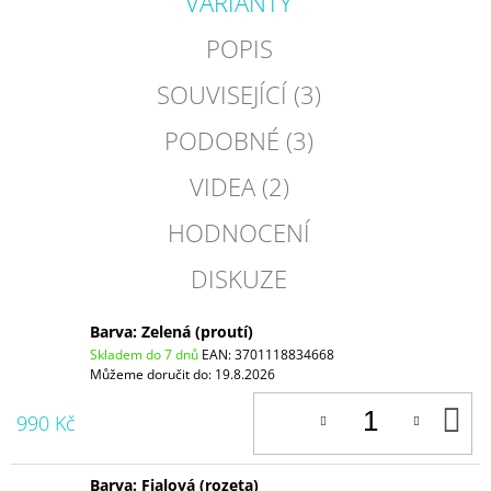
VARIANTY
POPIS
SOUVISEJÍCÍ (3)
PODOBNÉ (3)
VIDEA (2)
HODNOCENÍ
DISKUZE
Barva: Zelená (proutí)
Skladem do 7 dnů
EAN:
3701118834668
Můžeme doručit do:
19.8.2026
D
990 Kč
K
Barva: Fialová (rozeta)