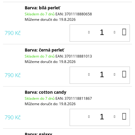
Barva: bílá perleť
Skladem do 7 dnů
EAN:
3701118880658
Můžeme doručit do:
19.8.2026
D
790 Kč
K
Barva: černá perleť
Skladem do 7 dnů
EAN:
3701118881013
Můžeme doručit do:
19.8.2026
D
790 Kč
K
Barva: cotton candy
Skladem do 7 dnů
EAN:
3701118811867
Můžeme doručit do:
19.8.2026
D
790 Kč
K
Barva: galaxy