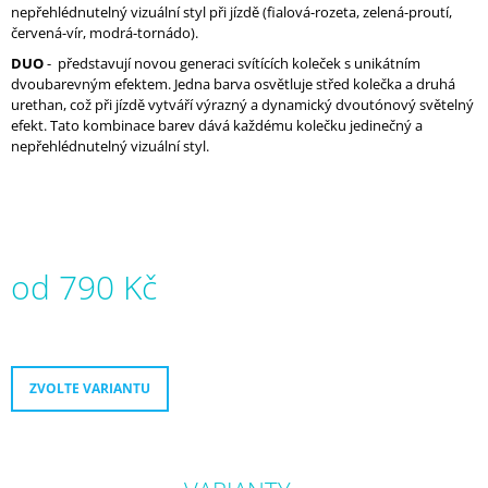
nepřehlédnutelný vizuální styl při jízdě (fialová-rozeta, zelená-proutí,
červená-vír, modrá-tornádo).
DUO
-
představují novou generaci svítících koleček s unikátním
dvoubarevným efektem. Jedna barva osvětluje střed kolečka a druhá
urethan, což při jízdě vytváří výrazný a dynamický dvoutónový světelný
efekt. Tato kombinace barev dává každému kolečku jedinečný a
nepřehlédnutelný vizuální styl.
od
790 Kč
Měrná
cena:
ZVOLTE VARIANTU