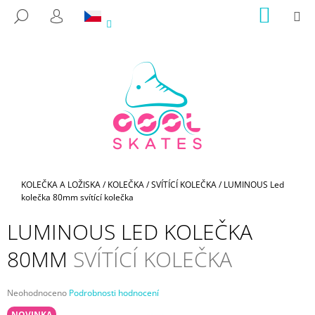
K
Přejít
NÁKUP
M
HLEDAT
na
KOŠÍK
O
PŘIHLÁŠENÍ
ZPĚT
ZPĚT
obsah
Š
Í
C
K
O
P
O
T
Ř
E
Domů
KOLEČKA A LOŽISKA
/
KOLEČKA
/
SVÍTÍCÍ KOLEČKA
/
LUMINOUS Led
kolečka 80mm
svítící kolečka
B
U
LUMINOUS LED KOLEČKA
J
80MM
SVÍTÍCÍ KOLEČKA
E
T
E
Průměrné
Neohodnoceno
Podrobnosti hodnocení
hodnocení
N
NOVINKA