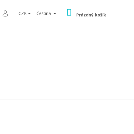
NÁKUPNÍ
LEDAT
CZK
Čeština
KOŠÍK
Prázdný košík
PŘIHLÁŠENÍ
9080 ŠEDÁ