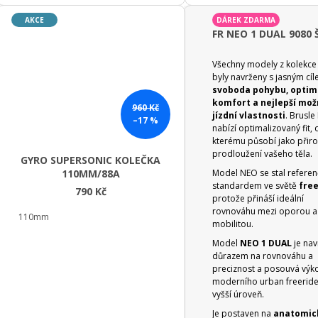
Ů
AKCE
DÁREK ZDARMA
FR NEO 1 DUAL 9080 
Všechny modely z kolekc
byly navrženy s jasným cíl
svoboda pohybu, optim
komfort a nejlepší mo
960 Kč
jízdní vlastnosti
. Brusl
–17 %
nabízí optimalizovaný fit, 
kterému působí jako přir
prodloužení vašeho těla.
GYRO SUPERSONIC KOLEČKA
Model NEO se stal refere
110MM/88A
standardem ve světě
free
790 Kč
protože přináší ideální
rovnováhu mezi oporou a
110mm
mobilitou.
Model
NEO 1 DUAL
je nav
důrazem na rovnováhu a
preciznost a posouvá výk
moderního urban freeride
vyšší úroveň.
Je postaven na
anatomic