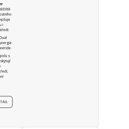
er
těžiště
ostního
lepšuje
 i
tředí.
 Dual
synergie
eeride.
polu s
kytují
i
ředí,
nní
TAIL