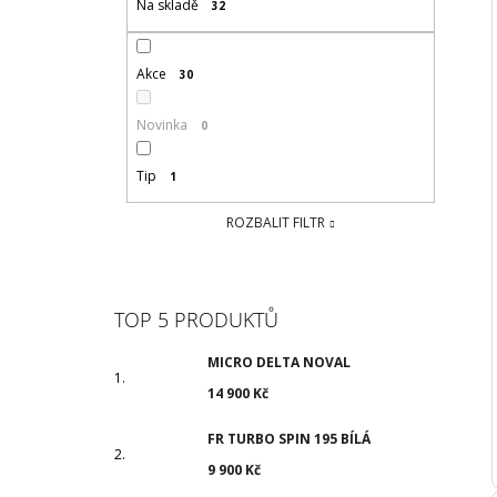
Na skladě
32
Akce
30
Novinka
0
Tip
1
ROZBALIT FILTR
TOP 5 PRODUKTŮ
MICRO DELTA NOVAL
14 900 Kč
FR TURBO SPIN 195 BÍLÁ
9 900 Kč