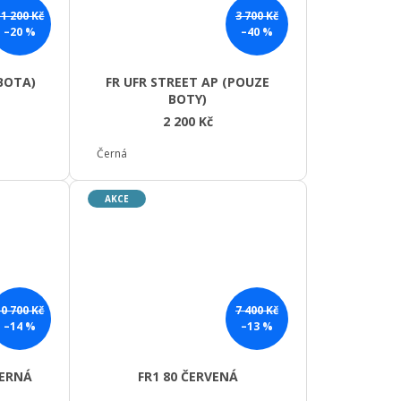
11 200 Kč
3 700 Kč
–20 %
–40 %
 BOTA)
FR UFR STREET AP (POUZE
BOTY)
2 200 Kč
Černá
AKCE
10 700 Kč
7 400 Kč
–14 %
–13 %
ČERNÁ
FR1 80 ČERVENÁ