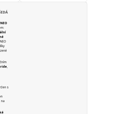
ŠEDÁ
e
NEO
em:
ální
žné
e NEO
díky
ozené
nčním
ride
,
ržen s
on
 na
ké