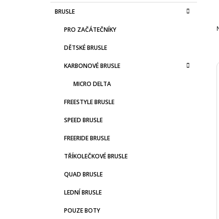
S
K
Přeskočit
BRUSLE
T
A
kategorie
T
R
PRO ZAČÁTEČNÍKY
E
A
G
DĚTSKÉ BRUSLE
N
O
R
N
KARBONOVÉ BRUSLE
I
Í
E
MICRO DELTA
P
A
I
FREESTYLE BRUSLE
N
SPEED BRUSLE
E
FREERIDE BRUSLE
L
TŘÍKOLEČKOVÉ BRUSLE
QUAD BRUSLE
LEDNÍ BRUSLE
POUZE BOTY