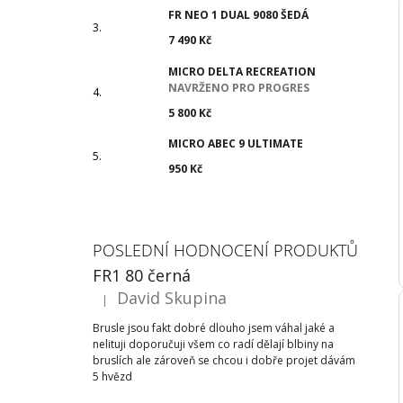
FR NEO 1 DUAL 9080 ŠEDÁ
7 490 Kč
MICRO DELTA RECREATION
NAVRŽENO PRO PROGRES
5 800 Kč
MICRO ABEC 9 ULTIMATE
950 Kč
POSLEDNÍ HODNOCENÍ PRODUKTŮ
FR1 80 černá
David Skupina
|
Hodnocení produktu je 5 z 5 hvězdiček.
Brusle jsou fakt dobré dlouho jsem váhal jaké a
nelituji doporučuji všem co radí dělají blbiny na
bruslích ale zároveň se chcou i dobře projet dávám
5 hvězd