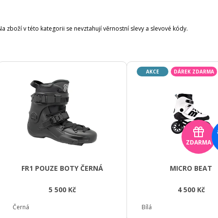
Na zboží v této kategorii se nevztahují věrnostní slevy a slevové kódy.
V
AKCE
DÁREK ZDARMA
Ý
P
S
P
D
R
ZDARMA
á
O
r
D
FR1 POUZE BOTY ČERNÁ
MICRO BEAT
U
e
5 500 Kč
4 500 Kč
K
k
T
Černá
Bílá