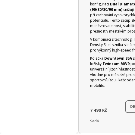
konfiguraci
Dual Diamet
(90/80/80/90 mm)
snižují 
při zachování vysokorychl
potenciálu. Tento setup z
manévrovatelnost, stabilitu
přesnost v městském pros
V kombinaci s technologií
Density Shell vzniká silná 
pro výkonný high-speed fr
Kolečka
Downtown 85A
s
ložisky
Twincam MW9
pos
univerzální jízdní vlastnost
vhodné pro městské prost
sportovní jízdu i každode
mobilitu.
DE
7 490 Kč
Šedá