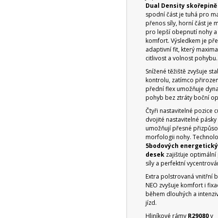
Dual Density skořepině
spodní část je tuhá pro m
přenos síly, horní část je 
pro lepší obepnutí nohy a 
komfort. Výsledkem je pře
adaptivní fit, který maxima
citlivost a volnost pohybu.
Snížené těžiště zvyšuje stab
kontrolu, zatímco přiroze
přední flex umožňuje dyn
pohyb bez ztráty boční op
Čtyři nastavitelné pozice c
dvojité nastavitelné pásky
umožňují přesné přizpůs
morfologii nohy. Technol
5bodových energetick
desek
zajišťuje optimální
síly a perfektní vycentrová
Extra polstrovaná vnitřní 
NEO zvyšuje komfort i fixa
během dlouhých a intenzi
jízd.
Hliníkové rámy
R29080
v