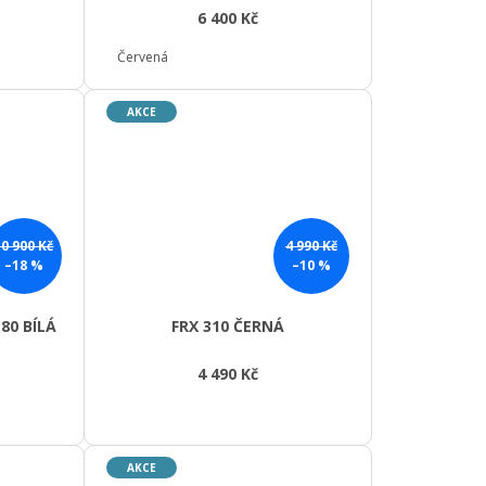
6 400 Kč
Červená
AKCE
10 900 Kč
4 990 Kč
–18 %
–10 %
80 BÍLÁ
FRX 310 ČERNÁ
4 490 Kč
AKCE