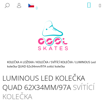
K
Přejít
NÁKUP
M
HLEDAT
na
KOŠÍK
O
PŘIHLÁŠENÍ
ZPĚT
ZPĚT
obsah
Š
Í
C
K
O
P
O
T
Ř
E
Domů
KOLEČKA A LOŽISKA
/
KOLEČKA
/
SVÍTÍCÍ KOLEČKA
/
LUMINOUS Led
kolečka QUAD 62x34mm/97A
svítící kolečka
B
U
LUMINOUS LED KOLEČKA
J
QUAD 62X34MM/97A
SVÍTÍCÍ
E
T
KOLEČKA
E
N