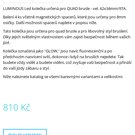
J
LUMINOUS Led kolečka určená pro QUAD brusle - vel. 62x34mm/97A.
E
M
Balení 4 ks včetně magnetických spacerů, které jsou určeny pro 8mm
E
osičky. Další možnosti spacerů najdete v popisu níže.
Tato kolečka jsou určena pro quad brusle a pro libovolný styl bruslení.
FR
Díky jejich světelným vlastnostem vám zajistí bezpečnost během vašich
TURBO
jízd.
SPIN
195
Kolečka označená jako "GLOW," jsou navíc fluorescenční a po
BÍLÁ
předchozím nasvícení svítí, dokonce i když na bruslích nejedete. Tak
budete vždy vidět a budete viděni, což zvyšuje vaši bezpečnost a přináší
9
do vaší jízdy zábavu a styl.
900
Kč
Níže naleznete katalog se všemi barevnými variantami a velikostmi.
810 Kč
Měrná
cena: