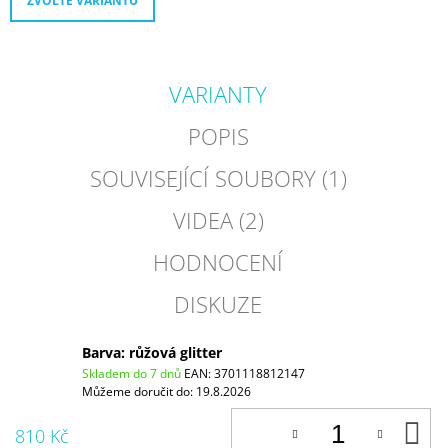
ZVOLTE VARIANTU
VARIANTY
POPIS
SOUVISEJÍCÍ SOUBORY (1)
VIDEA (2)
HODNOCENÍ
DISKUZE
Barva: růžová glitter
Skladem do 7 dnů
EAN:
3701118812147
Můžeme doručit do:
19.8.2026
D
810 Kč
K