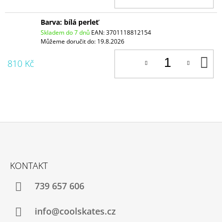
Barva: bílá perleť
Skladem do 7 dnů
EAN:
3701118812154
Můžeme doručit do:
19.8.2026
D
810 Kč
K
Z
Á
KONTAKT
P
A
739 657 606
T
Í
info@coolskates.cz