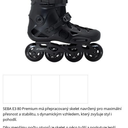
z
A
5
hvězdiček.
J
Í
T
?
HLEDAT
D
O
P
O
SEBA E3 80 Premium má přepracovaný skelet navržený pro maximální
R
přesnost a stabilitu, s dynamickým vzhledem, který zvyšuje styl i
U
pohodlí.
Č
U
Díky menšímu počtu otvorů je skelet o něco tužší a poskytuje lepší