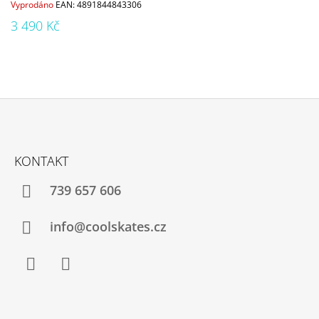
Vyprodáno
EAN:
4891844843306
3 490 Kč
Z
Á
KONTAKT
P
A
739 657 606
T
Í
info@coolskates.cz
Facebook
Instagram