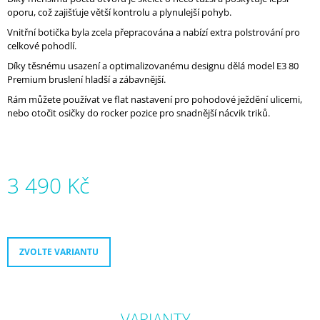
J
oporu, což zajišťuje větší kontrolu a plynulejší pohyb.
E
Vnitřní botička byla zcela přepracována a nabízí extra polstrování pro
M
celkové pohodlí.
E
Díky těsnému usazení a optimalizovanému designu dělá model E3 80
Premium bruslení hladší a zábavnější.
MICRO
DELTA
Rám můžete používat ve flat nastavení pro pohodové ježdění ulicemi,
RECREATION
nebo otočit osičky do rocker pozice pro snadnější nácvik triků.
NAVRŽENO
PRO
PROGRES
5
800
3 490 Kč
Kč
Měrná
cena:
ZVOLTE VARIANTU
VARIANTY