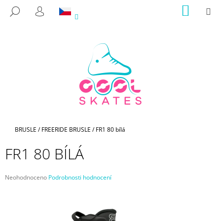
K
Přejít
NÁKUP
M
HLEDAT
na
KOŠÍK
O
PŘIHLÁŠENÍ
ZPĚT
ZPĚT
obsah
Š
Í
C
K
O
P
O
T
Ř
E
Domů
BRUSLE
/
FREERIDE BRUSLE
/
FR1 80 bílá
B
FR1 80 BÍLÁ
U
J
Průměrné
Neohodnoceno
Podrobnosti hodnocení
E
hodnocení
T
produktu
je
E
0,0
N