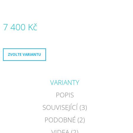
J
E
M
E
7 400 Kč
MICRO
Měrná
DELTA
cena:
RECREATION
NAVRŽENO
ZVOLTE VARIANTU
PRO
PROGRES
5
800
Kč
VARIANTY
POPIS
SOUVISEJÍCÍ (3)
PODOBNÉ (2)
VIDEA (2)