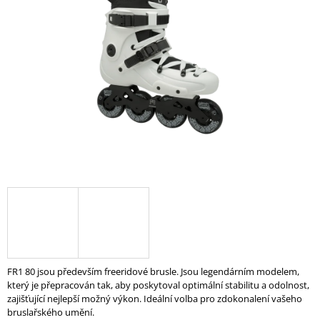
z
A
5
hvězdiček.
J
Í
T
?
HLEDAT
D
O
P
O
FR1 80 jsou především freeridové brusle. Jsou legendárním modelem,
R
který je přepracován tak, aby poskytoval optimální stabilitu a odolnost,
U
zajišťující nejlepší možný výkon. Ideální volba pro zdokonalení vašeho
Č
bruslařského umění.
U