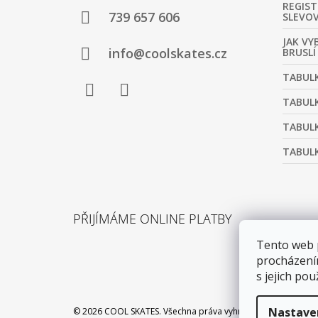
REGIST
A
739 657 606
SLEVO
T
JAK VY
Í
info@coolskates.cz
BRUSLÍ
TABULK
TABULK
Facebook
Instagram
TABULK
TABULK
PŘIJÍMÁME ONLINE PLATBY
Tento web 
procházení
s jejich pou
Nastave
© 2026 COOL SKATES. Všechna práva vyhrazena.
Upravit nas