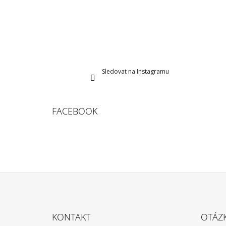
Sledovat na Instagramu
FACEBOOK
Z
Á
KONTAKT
OTÁZ
P