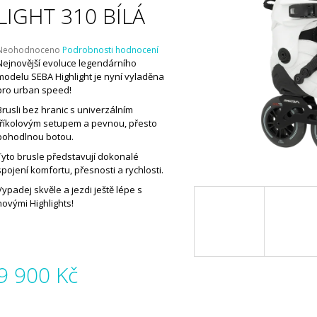
LIGHT 310 BÍLÁ
Průměrné
Neohodnoceno
Podrobnosti hodnocení
hodnocení
Nejnovější evoluce legendárního
produktu
modelu SEBA Highlight je nyní vyladěna
e
pro urban speed!
,0
Brusli bez hranic s univerzálním
tříkolovým setupem a pevnou, přesto
5
pohodlnou botou.
vězdiček.
Tyto brusle představují dokonalé
spojení komfortu, přesnosti a rychlosti.
Vypadej skvěle a jezdi ještě lépe s
novými Highlights!
9 900 Kč
Měrná
ena: