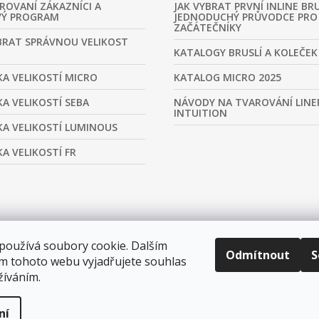
ROVANÍ ZÁKAZNÍCI A
JAK VYBRAT PRVNÍ INLINE BRU
VÝ PROGRAM
JEDNODUCHÝ PRŮVODCE PRO
ZAČÁTEČNÍKY
BRAT SPRÁVNOU VELIKOST
KATALOGY BRUSLÍ A KOLEČEK
A VELIKOSTÍ MICRO
KATALOG MICRO 2025
A VELIKOSTÍ SEBA
NÁVODY NA TVAROVÁNÍ LINE
INTUITION
A VELIKOSTÍ LUMINOUS
A VELIKOSTÍ FR
používá soubory cookie. Dalším
Odmítnout
S
m tohoto webu vyjadřujete souhlas
žíváním.
ní
tavení cookies