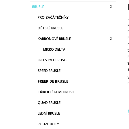
S
K
Přeskočit
BRUSLE
T
A
kategorie
T
R
PRO ZAČÁTEČNÍKY
E
A
G
DĚTSKÉ BRUSLE
N
O
R
j
N
KARBONOVÉ BRUSLE
I
0
Í
z
E
MICRO DELTA
P
h
A
FREESTYLE BRUSLE
N
SPEED BRUSLE
E
FREERIDE BRUSLE
L
TŘÍKOLEČKOVÉ BRUSLE
QUAD BRUSLE
LEDNÍ BRUSLE
POUZE BOTY
c