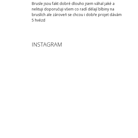
Brusle jsou fakt dobré dlouho jsem váhal jaké a
nelituji doporučuji všem co radí dělají blbiny na
bruslích ale zároveň se chcou i dobře projet dávám
5 hvězd
INSTAGRAM