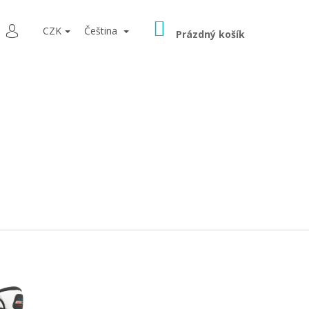
NÁKUPNÍ
LEDAT
CZK
Čeština
KOŠÍK
Prázdný košík
PŘIHLÁŠENÍ
9080 ŠEDÁ