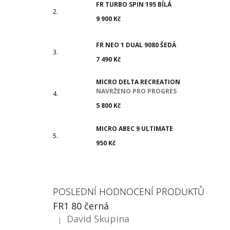
FR TURBO SPIN 195 BÍLÁ
9 900 Kč
FR NEO 1 DUAL 9080 ŠEDÁ
7 490 Kč
MICRO DELTA RECREATION
NAVRŽENO PRO PROGRES
5 800 Kč
MICRO ABEC 9 ULTIMATE
950 Kč
POSLEDNÍ HODNOCENÍ PRODUKTŮ
FR1 80 černá
David Skupina
|
Hodnocení produktu je 5 z 5 hvězdiček.