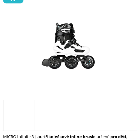
produktu
A
je
0,0
J
z
Í
5
hvězdiček.
T
?
HLEDAT
D
O
P
O
R
U
Č
MICRO Infinite 3 jsou
tříkolečkové inline brusle
určené
pro děti,
U