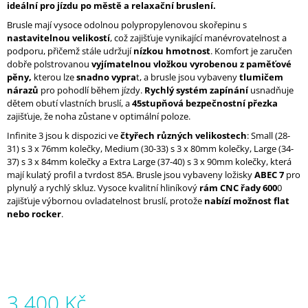
ideální pro jízdu po městě a relaxační bruslení.
J
E
Brusle mají vysoce odolnou polypropylenovou skořepinu s
M
nastavitelnou velikostí
, což zajišťuje vynikající manévrovatelnost a
E
podporu, přičemž stále udržují
nízkou hmotnost
. Komfort je zaručen
dobře polstrovanou
vyjímatelnou vložkou vyrobenou z paměťové
pěny,
kterou lze
snadno vypra
t, a brusle jsou vybaveny
tlumičem
MICRO
nárazů
pro pohodlí během jízdy.
Rychlý systém zapínání
usnadňuje
DELTA
dětem obutí vlastních bruslí, a
45stupňová bezpečnostní přezka
RECREATION
NAVRŽENO
zajišťuje, že noha zůstane v optimální poloze.
PRO
Infinite 3 jsou k dispozici ve
čtyřech různých velikostech
: Small (28-
PROGRES
31) s 3 x 76mm kolečky, Medium (30-33) s 3 x 80mm kolečky, Large (34-
5
37) s 3 x 84mm kolečky a Extra Large (37-40) s 3 x 90mm kolečky, která
800
mají kulatý profil a tvrdost 85A. Brusle jsou vybaveny ložisky
ABEC 7
pro
Kč
plynulý a rychlý skluz. Vysoce kvalitní hliníkový
rám CNC řady 600
0
zajišťuje výbornou ovladatelnost bruslí, protože
nabízí možnost flat
nebo rocker
.
3 400 Kč