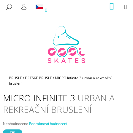
K
Přejít
NÁKUP
M
HLEDAT
na
KOŠÍK
O
PŘIHLÁŠENÍ
ZPĚT
ZPĚT
obsah
Š
Í
C
K
O
P
O
T
Ř
E
Domů
BRUSLE
/
DĚTSKÉ BRUSLE
/
MICRO Infinite 3
urban a rekreační
bruslení
B
U
MICRO INFINITE 3
URBAN A
J
REKREAČNÍ BRUSLENÍ
E
T
E
Průměrné
Neohodnoceno
Podrobnosti hodnocení
hodnocení
N
TIP