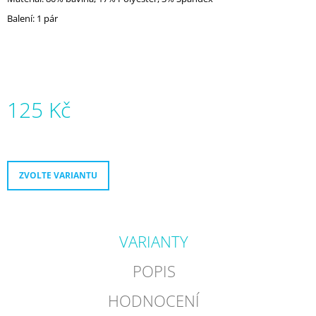
J
Balení: 1 pár
E
M
E
MICRO
ABEC
125 Kč
9
ULTIMATE
Měrná
950
cena:
Kč
ZVOLTE VARIANTU
VARIANTY
POPIS
HODNOCENÍ