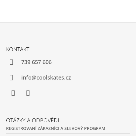
Z
Á
KONTAKT
P
A
739 657 606
T
Í
info@coolskates.cz
Facebook
Instagram
OTÁZKY A ODPOVĚDI
REGISTROVANÍ ZÁKAZNÍCI A SLEVOVÝ PROGRAM