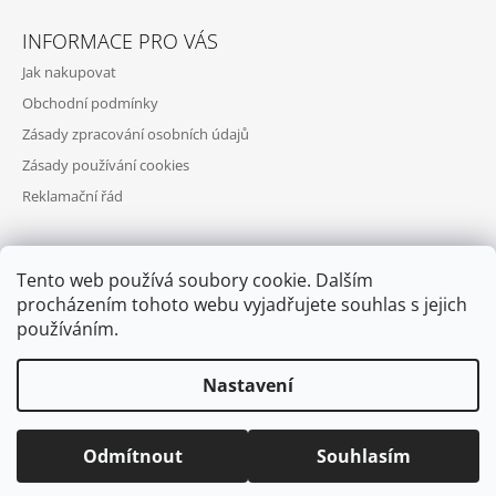
INFORMACE PRO VÁS
Jak nakupovat
Obchodní podmínky
Zásady zpracování osobních údajů
Zásady používání cookies
Reklamační řád
Tento web používá soubory cookie. Dalším
PŘIJÍMÁME ONLINE PLATBY
procházením tohoto webu vyjadřujete souhlas s jejich
používáním.
Nastavení
© 2026 COOL SKATES. Všechna práva vyhrazena.
Upravit nastavení
Odmítnout
Souhlasím
cookies