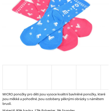
z
A
5
hvězdiček.
J
Í
T
?
HLEDAT
D
O
P
O
MICRO ponožky pro děti jsou vysoce kvalitní bavlněné ponožky, které
R
jsou měkké a pohodlné. Jsou ozdobeny pěknými obrázky s námětem
U
bruslí.
Č
U
Materiál:
80% bavlna, 17% Polyester, 3% Spandex