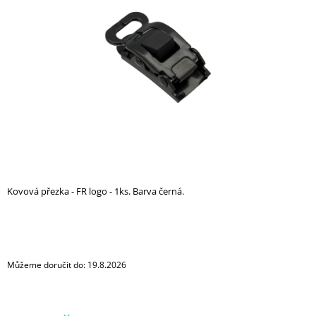
z
A
5
hvězdiček.
J
Í
T
?
HLEDAT
Kovová přezka - FR logo - 1ks. Barva černá.
D
O
P
O
Můžeme doručit do:
19.8.2026
R
U
Č
U