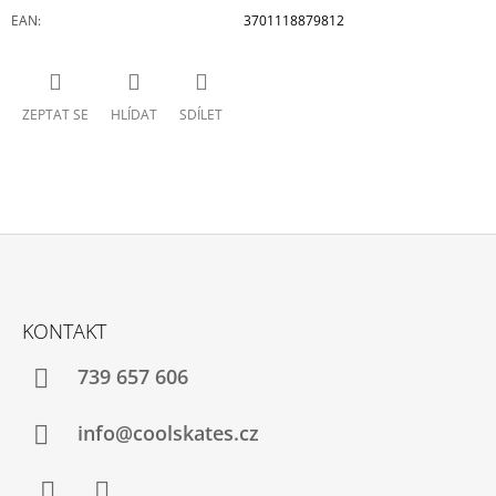
EAN
:
3701118879812
ZEPTAT SE
HLÍDAT
SDÍLET
Z
Á
KONTAKT
P
A
739 657 606
T
Í
info@coolskates.cz