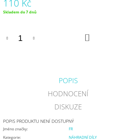
110 Kč
J
E
Měrná
Skladem do 7 dnů
M
cena:
E
DO
FR
KOŠÍKU
TURBO
SPIN
195
BÍLÁ
9
900
Kč
POPIS
HODNOCENÍ
DISKUZE
POPIS PRODUKTU NENÍ DOSTUPNÝ
Jméno značky
:
FR
Kategorie
:
NÁHRADNÍ DÍLY