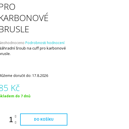
PRO
KARBONOVÉ
BRUSLE
Průměrné
Neohodnoceno
Podrobnosti hodnocení
hodnocení
Náhradní šroub na cuff pro karbonové
produktu
brusle.
e
,0
5
Můžeme doručit do:
17.8.2026
vězdiček.
85 Kč
Měrná
Skladem do 7 dnů
ena:
DO KOŠÍKU