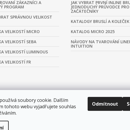
ROVANÍ ZÁKAZNÍCI A
JAK VYBRAT PRVNÍ INLINE BRU
VÝ PROGRAM
JEDNODUCHÝ PRŮVODCE PRO
ZAČÁTEČNÍKY
BRAT SPRÁVNOU VELIKOST
KATALOGY BRUSLÍ A KOLEČEK
A VELIKOSTÍ MICRO
KATALOG MICRO 2025
A VELIKOSTÍ SEBA
NÁVODY NA TVAROVÁNÍ LINE
INTUITION
A VELIKOSTÍ LUMINOUS
A VELIKOSTÍ FR
používá soubory cookie. Dalším
Odmítnout
S
m tohoto webu vyjadřujete souhlas
žíváním.
ní
tavení cookies