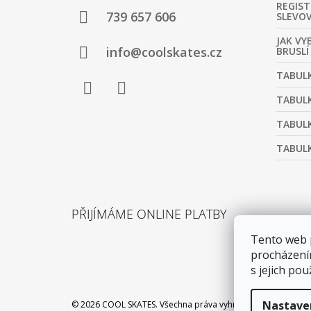
REGIST
A
739 657 606
SLEVO
T
JAK VY
Í
info@coolskates.cz
BRUSLÍ
TABULK
TABULK
Facebook
Instagram
TABULK
TABULK
PŘIJÍMÁME ONLINE PLATBY
Tento web 
procházení
s jejich pou
Nastave
© 2026 COOL SKATES. Všechna práva vyhrazena.
Upravit nas