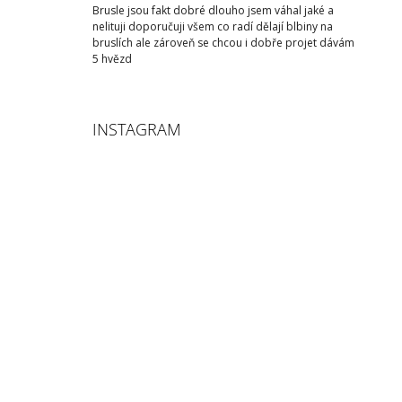
Brusle jsou fakt dobré dlouho jsem váhal jaké a
nelituji doporučuji všem co radí dělají blbiny na
bruslích ale zároveň se chcou i dobře projet dávám
5 hvězd
INSTAGRAM