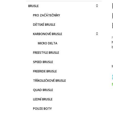
S
K
Přeskočit
BRUSLE
T
A
kategorie
T
R
PRO ZAČÁTEČNÍKY
E
A
G
DĚTSKÉ BRUSLE
N
O
R
N
KARBONOVÉ BRUSLE
I
Í
E
MICRO DELTA
P
j
A
FREESTYLE BRUSLE
0
N
z
SPEED BRUSLE
E
h
FREERIDE BRUSLE
L
TŘÍKOLEČKOVÉ BRUSLE
c
QUAD BRUSLE
LEDNÍ BRUSLE
POUZE BOTY