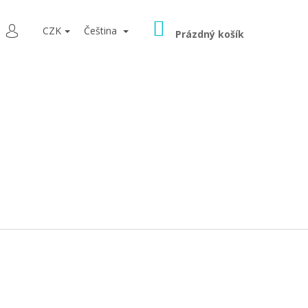
NÁKUPNÍ
LEDAT
CZK
Čeština
KOŠÍK
Prázdný košík
PŘIHLÁŠENÍ
9080 ŠEDÁ