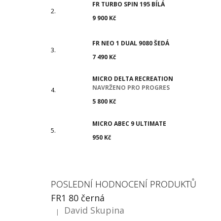
FR TURBO SPIN 195 BÍLÁ
9 900 Kč
FR NEO 1 DUAL 9080 ŠEDÁ
7 490 Kč
MICRO DELTA RECREATION
NAVRŽENO PRO PROGRES
5 800 Kč
MICRO ABEC 9 ULTIMATE
950 Kč
POSLEDNÍ HODNOCENÍ PRODUKTŮ
FR1 80 černá
David Skupina
|
Hodnocení produktu je 5 z 5 hvězdiček.