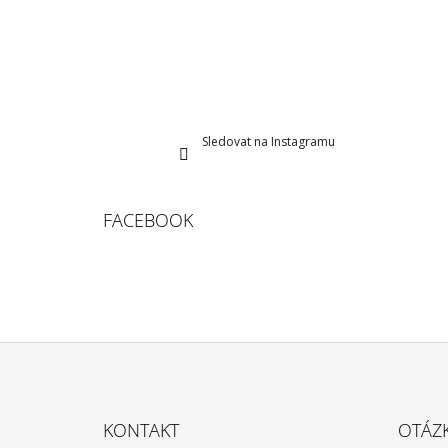
Sledovat na Instagramu
FACEBOOK
Z
Á
KONTAKT
OTÁZ
P