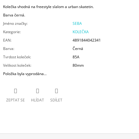
Kolečka vhodná na freestyle slalom a urban skatetin.
Barva černá.
Jméno značky
:
SEBA
Kategorie
:
KOLEČKA
EAN
:
4891844042341
Barva
:
Černá
Tvrdost koleček
:
85A
Velikost koleček
:
80mm
Položka byla vyprodána…
ZEPTAT SE
HLÍDAT
SDÍLET