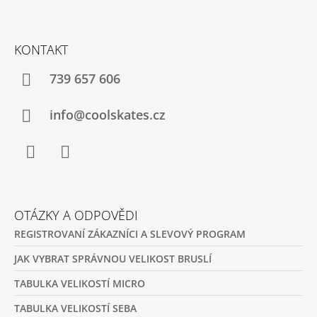
Z
Á
KONTAKT
P
A
739 657 606
T
Í
info@coolskates.cz
Facebook
Instagram
OTÁZKY A ODPOVĚDI
REGISTROVANÍ ZÁKAZNÍCI A SLEVOVÝ PROGRAM
JAK VYBRAT SPRÁVNOU VELIKOST BRUSLÍ
TABULKA VELIKOSTÍ MICRO
TABULKA VELIKOSTÍ SEBA