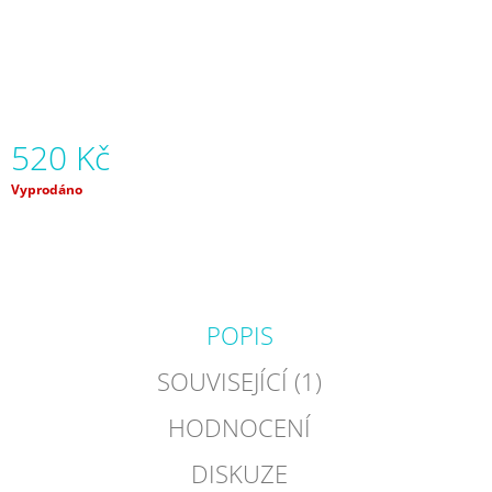
J
E
M
E
MICRO
520 Kč
ABEC
9
ULTIMATE
Měrná
Vyprodáno
cena:
950
Kč
POPIS
SOUVISEJÍCÍ (1)
HODNOCENÍ
DISKUZE