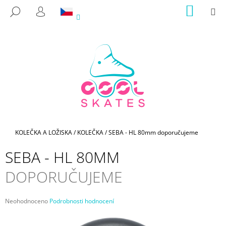
K
Přejít
NÁKUP
M
HLEDAT
na
KOŠÍK
O
PŘIHLÁŠENÍ
ZPĚT
ZPĚT
obsah
Š
Í
C
K
O
P
O
T
Ř
E
Domů
KOLEČKA A LOŽISKA
/
KOLEČKA
/
SEBA - HL 80mm
doporučujeme
B
SEBA - HL 80MM
U
J
DOPORUČUJEME
E
T
Průměrné
Neohodnoceno
Podrobnosti hodnocení
E
hodnocení
produktu
N