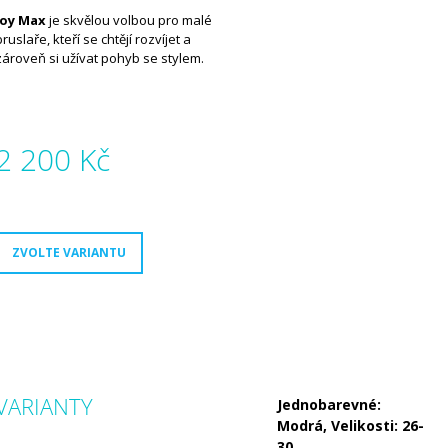
Joy Max
je skvělou volbou pro malé
bruslaře, kteří se chtějí rozvíjet a
zároveň si užívat pohyb se stylem.
2 200 Kč
Měrná
ena:
ZVOLTE VARIANTU
VARIANTY
Jednobarevné:
Modrá, Velikosti: 26-
30