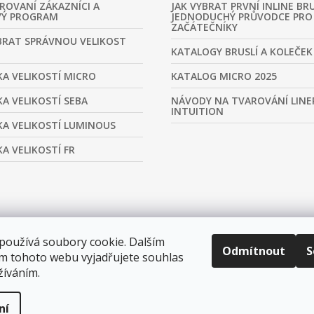
ROVANÍ ZÁKAZNÍCI A
JAK VYBRAT PRVNÍ INLINE BRU
VÝ PROGRAM
JEDNODUCHÝ PRŮVODCE PRO
ZAČÁTEČNÍKY
BRAT SPRÁVNOU VELIKOST
KATALOGY BRUSLÍ A KOLEČEK
A VELIKOSTÍ MICRO
KATALOG MICRO 2025
A VELIKOSTÍ SEBA
NÁVODY NA TVAROVÁNÍ LINE
INTUITION
A VELIKOSTÍ LUMINOUS
A VELIKOSTÍ FR
používá soubory cookie. Dalším
Odmítnout
S
m tohoto webu vyjadřujete souhlas
žíváním.
ní
tavení cookies