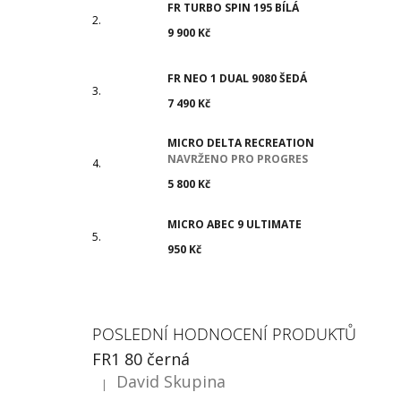
FR TURBO SPIN 195 BÍLÁ
9 900 Kč
FR NEO 1 DUAL 9080 ŠEDÁ
7 490 Kč
MICRO DELTA RECREATION
NAVRŽENO PRO PROGRES
5 800 Kč
MICRO ABEC 9 ULTIMATE
950 Kč
POSLEDNÍ HODNOCENÍ PRODUKTŮ
FR1 80 černá
David Skupina
|
Hodnocení produktu je 5 z 5 hvězdiček.