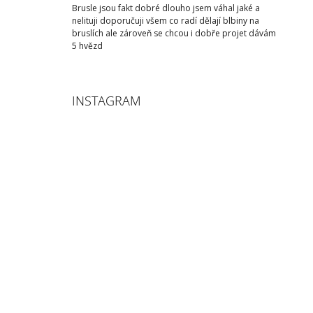
Brusle jsou fakt dobré dlouho jsem váhal jaké a
nelituji doporučuji všem co radí dělají blbiny na
bruslích ale zároveň se chcou i dobře projet dávám
5 hvězd
INSTAGRAM