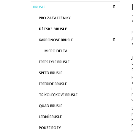
S
K
Přeskočit
BRUSLE
T
A
kategorie
T
R
PRO ZAČÁTEČNÍKY
E
A
G
DĚTSKÉ BRUSLE
N
O
R
N
KARBONOVÉ BRUSLE
I
Í
E
j
MICRO DELTA
0
P
z
A
FREESTYLE BRUSLE
N
h
SPEED BRUSLE
E
FREERIDE BRUSLE
L
TŘÍKOLEČKOVÉ BRUSLE
QUAD BRUSLE
LEDNÍ BRUSLE
POUZE BOTY