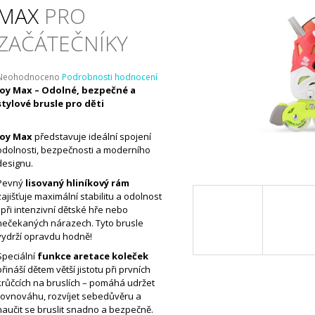
MAX
PRO
ZAČÁTEČNÍKY
Průměrné
Neohodnoceno
Podrobnosti hodnocení
hodnocení
Joy Max – Odolné, bezpečné a
produktu
stylové brusle pro děti
e
,0
Joy Max
představuje ideální spojení
odolnosti, bezpečnosti a moderního
5
designu.
vězdiček.
Pevný
lisovaný hliníkový rám
zajišťuje maximální stabilitu a odolnost
i při intenzivní dětské hře nebo
nečekaných nárazech. Tyto brusle
vydrží opravdu hodně!
Speciální
funkce aretace koleček
přináší dětem větší jistotu při prvních
krůčcích na bruslích – pomáhá udržet
rovnováhu, rozvíjet sebedůvěru a
naučit se bruslit snadno a bezpečně.