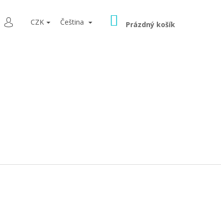
NÁKUPNÍ
LEDAT
CZK
Čeština
KOŠÍK
Prázdný košík
PŘIHLÁŠENÍ
9080 ŠEDÁ