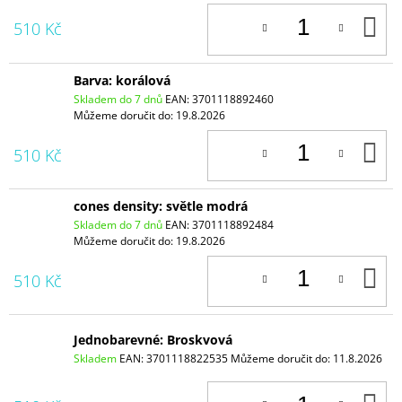
D
510 Kč
K
Barva: korálová
Skladem do 7 dnů
EAN:
3701118892460
Můžeme doručit do:
19.8.2026
D
510 Kč
K
cones density: světle modrá
Skladem do 7 dnů
EAN:
3701118892484
Můžeme doručit do:
19.8.2026
D
510 Kč
K
Jednobarevné: Broskvová
Skladem
EAN:
3701118822535
Můžeme doručit do:
11.8.2026