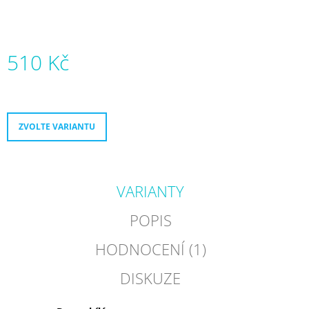
J
E
M
E
510 Kč
FR
Měrná
TURBO
cena:
SPIN
195
ZVOLTE VARIANTU
BÍLÁ
9
900
Kč
VARIANTY
POPIS
HODNOCENÍ (1)
DISKUZE