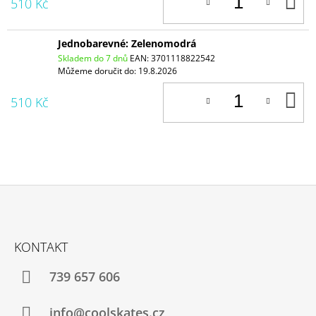
D
510 Kč
K
Jednobarevné: Zelenomodrá
Skladem do 7 dnů
EAN:
3701118822542
Můžeme doručit do:
19.8.2026
D
510 Kč
K
Z
Á
KONTAKT
P
A
739 657 606
T
Í
info@coolskates.cz