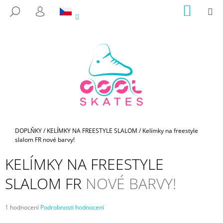
K
Přejít
NÁKUP
M
HLEDAT
na
KOŠÍK
O
PŘIHLÁŠENÍ
ZPĚT
ZPĚT
obsah
Š
Í
C
K
O
P
O
T
Ř
E
Domů
DOPLŇKY
/
KELÍMKY NA FREESTYLE SLALOM
/
Kelímky na freestyle
slalom FR
nové barvy!
B
U
KELÍMKY NA FREESTYLE
J
SLALOM FR
NOVÉ BARVY!
E
T
E
Průměrné
1 hodnocení
Podrobnosti hodnocení
hodnocení
N