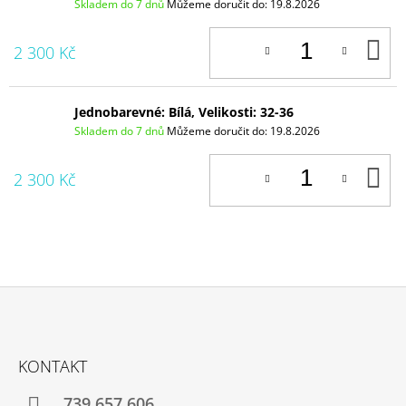
Skladem do 7 dnů
Můžeme doručit do:
19.8.2026
D
2 300 Kč
K
Jednobarevné: Bílá, Velikosti: 32-36
Skladem do 7 dnů
Můžeme doručit do:
19.8.2026
D
2 300 Kč
K
Z
Á
KONTAKT
P
A
739 657 606