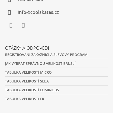
T
Í
info@coolskates.cz
Facebook
Instagram
OTÁZKY A ODPOVĚDI
REGISTROVANÍ ZÁKAZNÍCI A SLEVOVÝ PROGRAM
JAK VYBRAT SPRÁVNOU VELIKOST BRUSLÍ
TABULKA VELIKOSTÍ MICRO
TABULKA VELIKOSTÍ SEBA
TABULKA VELIKOSTÍ LUMINOUS
TABULKA VELIKOSTÍ FR