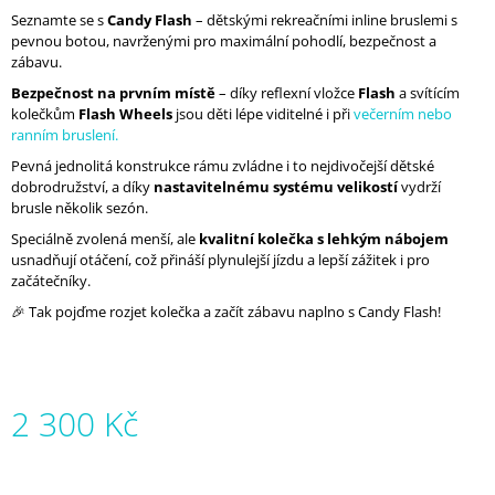
J
Seznamte se s
Candy Flash
– dětskými rekreačními inline bruslemi s
E
pevnou botou, navrženými pro maximální pohodlí, bezpečnost a
M
zábavu.
E
Bezpečnost na prvním místě
– díky reflexní vložce
Flash
a svítícím
kolečkům
Flash Wheels
jsou děti lépe viditelné i při
večerním nebo
MICRO
ranním bruslení.
ABEC
Pevná jednolitá konstrukce rámu zvládne i to nejdivočejší dětské
9
ULTIMATE
dobrodružství, a díky
nastavitelnému systému velikostí
vydrží
brusle několik sezón.
950
Kč
Speciálně zvolená menší, ale
kvalitní kolečka s lehkým nábojem
usnadňují otáčení, což přináší plynulejší jízdu a lepší zážitek i pro
začátečníky.
🎉 Tak pojďme rozjet kolečka a začít zábavu naplno s Candy Flash!
2 300 Kč
Měrná
cena: