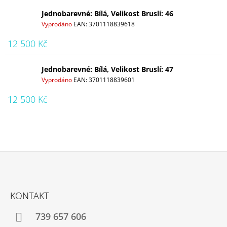
Jednobarevné: Bílá, Velikost Bruslí: 46
Vyprodáno
EAN:
3701118839618
12 500 Kč
Jednobarevné: Bílá, Velikost Bruslí: 47
Vyprodáno
EAN:
3701118839601
12 500 Kč
Z
Á
KONTAKT
P
A
739 657 606