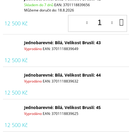
Skladem do 7 dnů
EAN:
3701118839656
Můžeme doručit do:
18.8.2026
D
12 500 Kč
K
Jednobarevné: Bílá, Velikost Bruslí: 43
Vyprodáno
EAN:
3701118839649
12 500 Kč
Jednobarevné: Bílá, Velikost Bruslí: 44
Vyprodáno
EAN:
3701118839632
12 500 Kč
Jednobarevné: Bílá, Velikost Bruslí: 45
Vyprodáno
EAN:
3701118839625
12 500 Kč