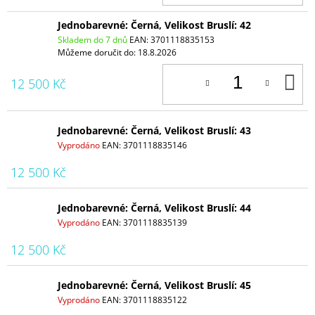
Jednobarevné: Černá, Velikost Bruslí: 42
Skladem do 7 dnů
EAN:
3701118835153
Můžeme doručit do:
18.8.2026
D
12 500 Kč
K
Jednobarevné: Černá, Velikost Bruslí: 43
Vyprodáno
EAN:
3701118835146
12 500 Kč
Jednobarevné: Černá, Velikost Bruslí: 44
Vyprodáno
EAN:
3701118835139
12 500 Kč
Jednobarevné: Černá, Velikost Bruslí: 45
Vyprodáno
EAN:
3701118835122