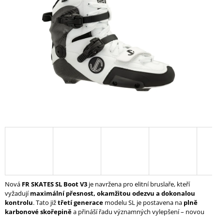
z
A
5
hvězdiček.
J
Í
T
?
HLEDAT
D
O
P
O
Nová
FR SKATES SL Boot V3
je navržena pro elitní bruslaře, kteří
R
vyžadují
maximální přesnost, okamžitou odezvu a dokonalou
U
kontrolu
. Tato již
třetí generace
modelu SL je postavena na
plně
Č
karbonové skořepině
a přináší řadu významných vylepšení – novou
U