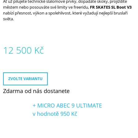
Ať už pilujete technické slalomové prvky, dopadáte skoky, projíždíte
městem nebo posouváte své limity ve freeridu,
FR SKATES SL Boot V3
nabízí přesnost, výkon a spolehlivost, které vyžadují nejlepší bruslaři
světa.
12 500 Kč
Měrná
cena:
ZVOLTE VARIANTU
Zdarma od nás dostanete
+ MICRO ABEC 9 ULTIMATE
v hodnotě 950 Kč