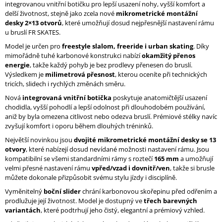
integrovanou vnitřní botičku pro lepší usazení nohy, vyšší komfort a
J
delší životnost, stejně jako zcela nové
mikrometrické montážní
E
desky 2×13 otvorů
, které umožňují dosud nejpřesnější nastavení rámu
M
u bruslí FR SKATES.
E
Model je určen pro
freestyle slalom, freeride i urban skating
. Díky
mimořádně tuhé karbonové konstrukci nabízí
okamžitý přenos
MICRO
energie
, takže každý pohyb je bez prodlevy přenesen do bruslí.
DELTA
Výsledkem je
milimetrová přesnost
, kterou oceníte při technických
RECREATION
NAVRŽENO
tricích, slidech i rychlých změnách směru.
PRO
Nová
integrovaná vnitřní botička
poskytuje anatomičtější usazení
PROGRES
chodidla, vyšší pohodlí a lepší odolnost při dlouhodobém používání,
5
aniž by byla omezena citlivost nebo odezva bruslí. Prémiové stélky navíc
800
zvyšují komfort i oporu během dlouhých tréninků.
Kč
Největší novinkou jsou
dvojité mikrometrické montážní desky se 13
otvory
, které nabízejí dosud nevídané možnosti nastavení rámu. Jsou
kompatibilní se všemi standardními rámy s roztečí
165 mm
a umožňují
velmi přesné nastavení rámu
vpřed/vzad i dovnitř/ven
, takže si brusle
můžete dokonale přizpůsobit svému stylu jízdy i disciplíně.
Vyměnitelný
boční slider
chrání karbonovou skořepinu před odřením a
prodlužuje její životnost. Model je dostupný ve
třech barevných
variantách
, které podtrhují jeho čistý, elegantní a prémiový vzhled.