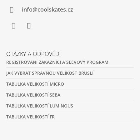
T
Í
info@coolskates.cz
Facebook
Instagram
OTÁZKY A ODPOVĚDI
REGISTROVANÍ ZÁKAZNÍCI A SLEVOVÝ PROGRAM
JAK VYBRAT SPRÁVNOU VELIKOST BRUSLÍ
TABULKA VELIKOSTÍ MICRO
TABULKA VELIKOSTÍ SEBA
TABULKA VELIKOSTÍ LUMINOUS
TABULKA VELIKOSTÍ FR